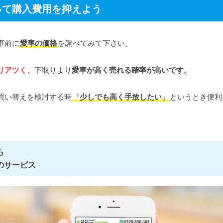
って購入費用を抑えよう
事前に
愛車の価格
を調べてみて下さい。
りアツく、
下取りより
愛車が高く売れる確率が高いです。
買い替えを検討する時
『
少しでも高く手放したい
』
というとき便利
ら
のサービス