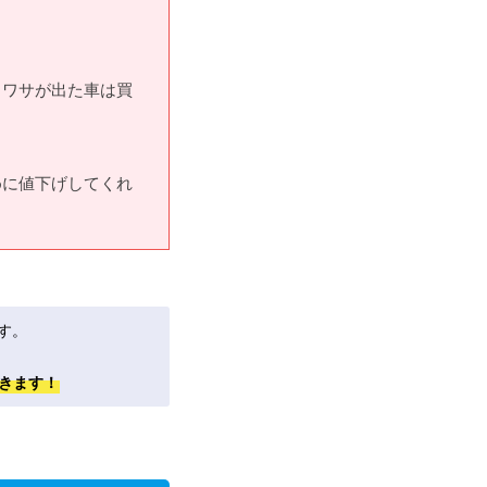
ウワサが出た車は買
めに値下げしてくれ
す。
きます！