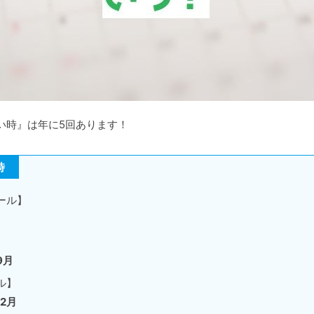
い時』は年に5回あります！
時
ール】
9月
ル】
12月