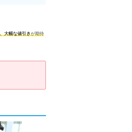
、
大幅な値引き
が期待