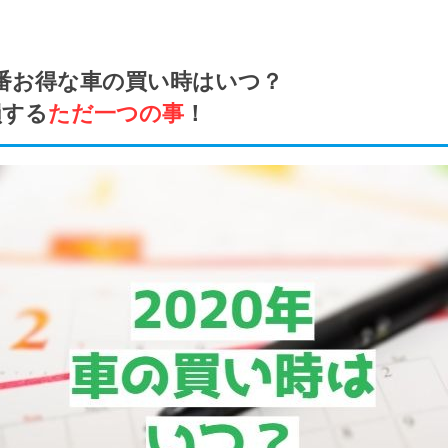
一番お得な車の買い時はいつ？
損する
ただ一つの事
！