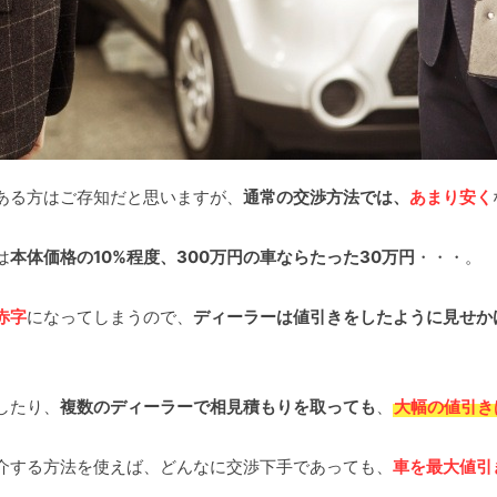
ある方はご存知だと思いますが、
通常の交渉方法では、
あまり安く
は
本体価格の10%程度、300万円の車ならたった30万円
・・・。
赤字
になってしまうので、
ディーラーは値引きをしたように見せか
したり、
複数のディーラーで相見積もりを取っても
、
大幅の値引き
介する方法を使えば、どんなに交渉下手であっても、
車を最大値引