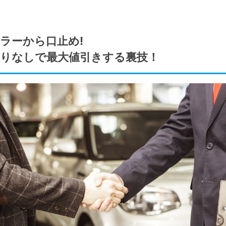
ラーから口止め!
もりなしで最大値引きする裏技！