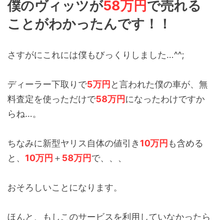
僕のヴィッツが
58万円
で売れる
ことがわかったんです！！
さすがにこれには僕もびっくりしました…^^;
ディーラー下取りで
5万円
と言われた僕の車が、無
料査定を使っただけで
58万円
になったわけですか
らね…。
ちなみに新型ヤリス自体の値引き
10万円
も含める
と、
10万円
＋
58万円
で、、、
おそろしいことになります。
ほんと、もしこのサービスを利用していなかったら