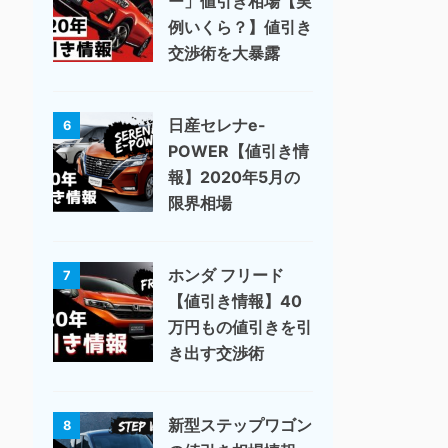
ー」値引き相場【実
例いくら？】値引き
交渉術を大暴露
日産セレナe-
6
POWER【値引き情
報】2020年5月の
限界相場
ホンダ フリード
7
【値引き情報】40
万円もの値引きを引
き出す交渉術
新型ステップワゴン
8