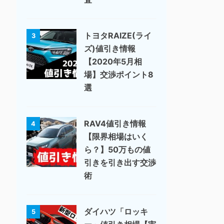
トヨタRAIZE(ライ
3
ズ)値引き情報
【2020年5月相
場】交渉ポイント8
選
RAV4値引き情報
4
【限界相場はいく
ら？】50万もの値
引きを引き出す交渉
術
ダイハツ「ロッキ
5