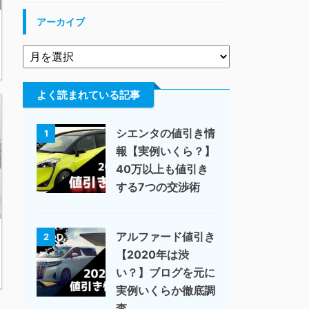
アーカイブ
よく読まれている記事
シエンタの値引き情
1
報【実例いくら？】
40万以上も値引き
する7つの交渉術
アルファード値引き
2
【2020年は渋
い？】ブログを元に
実例いくらか徹底調
査