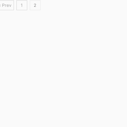
« Prev
1
2