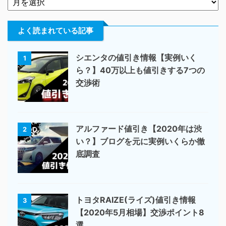
よく読まれている記事
シエンタの値引き情報【実例いく
1
ら？】40万以上も値引きする7つの
交渉術
アルファード値引き【2020年は渋
2
い？】ブログを元に実例いくらか徹
底調査
トヨタRAIZE(ライズ)値引き情報
3
【2020年5月相場】交渉ポイント8
選