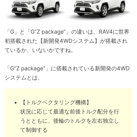
ドライブモードセレクト
ダイヤル式
フューエル残量ウォーニング
[ECO/NORMAL/SPORT]
パワーウィンドゥのスイッチ部分
-
ランプ消し忘れウォーニング
フロントグリル
ブラック
メーター
アナログ
「G」と「G“Z package”」の違いは、RAV4に世界
(照度コントロール付き)
シフトポジションインジケーター
スキッドプレート
-
初搭載された【新開発4WDシステム】が搭載され
マルチインフォメーションディスプレイ
7.0イン
電気式バックドアハンドル
ているか、いないかですね。
バックドアガーニッシュ
カラード
(スピード
デジタルクロック(マルチインフォメーションディスプレ
防眩インナーミラー
-
シート表皮
ファブリ
「G“Z package”」に搭載されている新開発の4WD
6:4分割可倒式リヤシート(リクライニング機構付)
システムとは、
インテリジェントクリアランスソナー
オプショ
フロントシート
6ウェイ
[パーキングサポートブレーキ(後方接近車両)]
(税込:28,
クリーンエアフィルター(花粉除去・脱臭機能付)
(前後スラ
リヤクロストラフィックオートブレーキ
オプショ
【トルクベクタリング機構】
サンバイザー(運転席・助手席/バニティミラー・ランプ付
運転席シートポジションメモリー
-
[パーキングサポートブレーキ(後方接近車両)
(税込:68,
(2メモリー付き)
状況に応じて最適な前後トルク配分を行
+ブラインドスポットモニター[BSM]]
カードホルダー
うとともに、後輪のトルクを左右独立し
電動ランバーサポート
-
3本スポークステアリングホイール
ウレタン
て制御する
アシストグリップ(フロント2個、リヤ2個)
(運転席/2ウェイ)