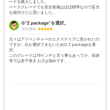
ードを購入しました。
運転席シートポジションメモリー
装備済み
ベースグレードでも安全装備はほぼ標準なので妥当
(2メモリー付)
な値付けだと思いました。
快適温熱シート
装備済み
G“Z package”を選択。
30代男性
センターコンソールボックス
合成皮革巻
+インナ
元々はアドベンチャーのエクステリアに惹かれたの
ですが、白が選択できないためG Z packageを選
レジスターノブ
メッキ(ダ
択。
このグレードは19インチと言う事もあってか、段差
イルミネーテッドエントリーシステム
オープン
等では若干突き上げは強めです。
(運転席・
バックカメラ
装備済み