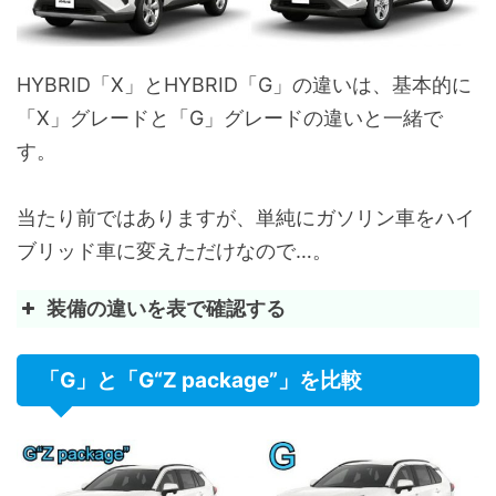
スキッドプレート
-
全席シートベルト非着用警告灯(点滅式)+リマインダー(警
リヤサイドスポイラー
ブラック
歩行者傷害軽減ボディ
HYBRID「X」とHYBRID「G」の違いは、基本的に
アウトサイドドアハンドル
カラード
「X」グレードと「G」グレードの違いと一緒で
全方位コンパティビリティボディ構造
す。
防眩インナーミラー
-
チャイルドプロテクター
インテリジェントクリアランスソナー
オプショ
当たり前ではありますが、単純にガソリン車をハイ
衝撃感知式フューエルカットシステム
[パーキングサポートブレーキ(後方接近車両)]
(税込:28,
ブリッド車に変えただけなので…。
電動パワーステアリング
リヤクロストラフィックオートブレーキ
オプショ
装備の違いを表で確認する
[パーキングサポートブレーキ(後方接近車両)
(税込:68,
チルト&テレスコピックステアリング
+ブラインドスポットモニター[BSM]]
装備
HYBRID
パワードアロック(全ドア連動/車速感応式オートロック機
「G」と「G“Z package”」を比較
3本スポークステアリングホイール
ウレタン
ホイール・タイヤ
225/65
フューエルリッドオープナー
&17×7
ステアリングヒーター
-
(シルバ
スマートキー置き忘れ防止ウォーニング(ブザー&アンロ
シフトノブ
-