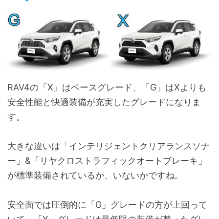
タイヤパンク応急修理キット
4WD統合制御(AIM)[4WD・E-Foure]
マクファーソンストラット式フロントサスペンション
ダブルウィッシュポーン式リヤサスペンション
RAV4の「X」はベースグレード、「G」はXよりも
電動パーキングブレーキ
安全性能と快適装備が充実したグレードになりま
ブレーキホールド
す。
ばね上制振制御
大きな違いは「インテリジェントクリアランスソナ
スタビライザー(フロント・リヤ)
ー」&「リヤクロストラフィックオートブレーキ」
が標準装備されているか、いないかですね。
フードサイレンサー
ダッシュサイレンサー(室内・エンジンルーム)
安全面では圧倒的に「G」グレードの方が上回って