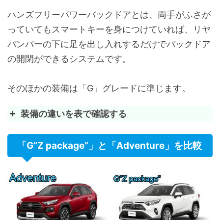
パワーバックドア
-
デッキフック
電動ランバーサポート
-
ハンズフリーパワーバックドアとは、両手がふさが
(運転席/2ウェイ)
デッキサイドポケット
仕切り板
っていてもスマートキーを身につけていれば、リヤ
シャークフィンアンテナ
バンパーの下に足を出し入れするだけでバックドア
快適温熱シート
-
バックカメラ
オプショ
アクセサリーソケット(DC12V-120W/前席1個・ラゲージ
(運転席・助手席)
の開閉ができるシステムです。
(税込:27,
充電用USB端子(センターコンソールボックス内側2個・後
インパネセンタークラスター
ピアノブ
そのほかの装備は「G」グレードに準じます。
盗難防止システム(イモビライザーシステム+オートアラー
ドアトリムショルダー
装備の違いを表で確認する
工具(ジャッキ+ジャッキハンドル+ハブナットレンチ)
装備
G
センターコンソールボックス
-
「G“Z package”」と「Adventure」を比較
※グレードによってオプションで装備できる
ホイール・タイヤ
225/
&18×
ものもあります。
レジスターノブ
ブラック
(スー
トヨタRAV4のオプション【おすすめ厳
参考
インサイドドアグリップ
-
選】逆に選ぶと後悔するのはコレ
メカニズム
ダイナ