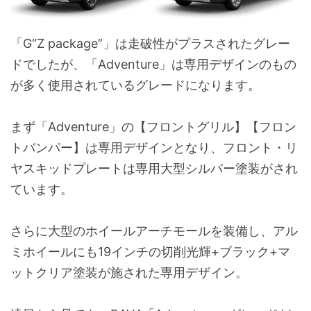
ダウンヒルアシストコントロール
-
イルミネーテッドエントリーシステム
-
マルチテレインセレクト
プッシ
「G“Z package”」は走破性がプラスされたグレー
(MUD&SAND/NORMAL/ROCK&DIRT)
パワーバックドア
-
ドでしたが、「Adventure」は専用デザインのもの
(挟み込み防止機能・停止位置メモリー機能付)
デジタルインナーミラー
オプシ
が多く使用されているグレードになります。
(税込:4
デッキサイドポケット
仕切り板
まず「Adventure」の【フロントグリル】【フロン
防眩インナーミラー
自動
バックカメラ
オプショ
トバンパー】は専用デザインとなり、フロント・リ
(税込:27,
パワーバックドア
装備済
ヤスキッドプレートは専用大型シルバー塗装がされ
(挟み込み防止機能・停止位置メモリー機能付き)
ています。
さらに大型のホイールアーチモールを装備し、アル
ミホイールにも19インチの切削光輝+ブラック+マ
ットクリア塗装が施された専用デザイン。