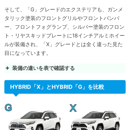
緊急ブレーキシグナル
そして、「G」グレードのエクステリアも、ガンメ
ドライブスタートコントロール
タリック塗装のフロントグリルやフロントバンパ
ー、フロントフォグランプ、シルバー塗装のフロン
EBD(電子制動力配分制御)付ABS&ブレーキアシスト
ト・リヤスキッドプレートに18インチアルミホイー
S-VSC&ACA&TRC
ルが装備され、「X」グレードとは全く違った見た
目になっています。
上下調整式フロントヘッドレスト
装備の違いを表で確認する
上下調整式リヤヘッドレスト
装備
X
アジャスタブルシートベルトアンカー(運転席・助手席)
HYBRID「X」とHYBRID「G」を比較
ホイール・タイヤ
225/65
汎用ISOFIX対応チャイルドシート固定専用パー・トップ
&17×7
(シルバー
ELR付3点式フロントシートベルト(プリテンショナー&
フロントグリル
ブラック
ELR付3点式リヤシートベルト(左右席プリテンショナー