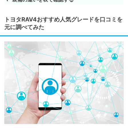
装備
G“Z pack
トヨタRAV4おすすめ人気グレードを口コミを
ホイール・タイヤ
225/65
元に調べてみた
&19×7 
(スーパ
フロントバンパー
-
フロントグリル
-
スキッドプレート
シルバー
リヤサイドスポイラー
ブラック
バックドアガーニッシュ
カラード
車名プレート(リヤ)
-
グレードマーク(リヤ)
-