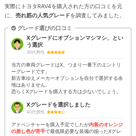
実際にトヨタRAV4を購入された方の口コミを元
アウトサイドドアハンドル
メッキモ
に、
売れ筋の人気グレード
を調査してみました。
デジタルインナーミラー
装備済み
グレード選びの口コミ
Xグレードにオプションマシマシ、とい
う選択
インテリジェントクリアランスソナー
装備済み
30代男性
[パーキングサポートブレーキ(後方接近車両)]
当方の車両グレードはX。つまり一番下のエントリ
リヤクロストラフィックオートブレーキ
装備済み
ーグレードです。
[パーキングサポートブレーキ(後方接近車両)
新古車ゆえメーカーオプションを自分で選択する余
+ブラインドスポットモニター[BSM]]
地はありません。
恐らくXグレードを購入する方は少ないでしょう。
3本スポークステアリングホイール
本革巻き
Xグレードを選択しました
シート表皮
-
40代男性
フロントシート
-
アドベンチャーを購入予定でしたが
内装のオレンジ
の差し色が苦手
で最低限必要な装備の揃ったXグレ