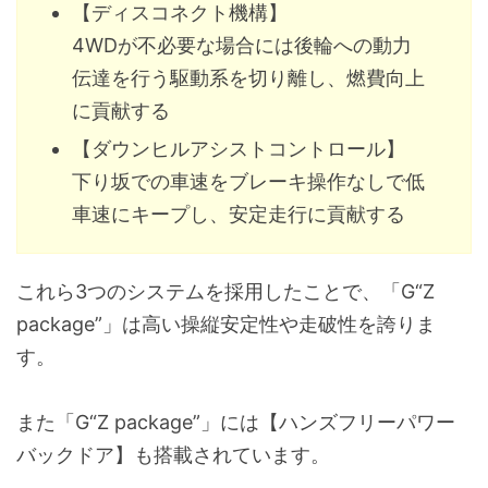
【ディスコネクト機構】
ステアリングヒーター
-
コートフック(2個)
快適温熱シート
-
4WDが不必要な場合には後輪への動力
(運転席・助手席)
シフトノブ
-
リヤセンターアームレスト
伝達を行う駆動系を切り離し、燃費向上
インパネセンタークラスター
ピアノブ
に貢献する
パワーウィンドゥのスイッチ部分
-
グローブボックス
【ダウンヒルアシストコントロール】
センターコンソールボックス
-
メーター
アナログ
オーバーヘッドコンソール
下り坂での車速をブレーキ操作なしで低
(照度コントロール付き)
車速にキープし、安定走行に貢献する
カップホルダー(フロント2個、リヤ2個)
オープントレイ
-
マルチインフォメーションディスプレイ
7.0イン
(運転席・助手席・センター)
(スピー
助手席シートバックポケット
これら3つのシステムを採用したことで、「G“Z
レジスターノブ
ブラック
シート表皮
ファブリ
ドアポケット(フロント・リヤ)
package”」は高い操縦安定性や走破性を誇りま
インサイドドアグリップ
-
す。
フロントシート
6ウェイ
2段デッキボード
(前後ス
バックドアグリップ
また「G“Z package”」には【ハンズフリーパワー
前席足元照明・フロントカップホルダー
-
運転席シートポジションメモリー
-
バックドア】も搭載されています。
ラゲージルームランプ
(2メモリー付き)