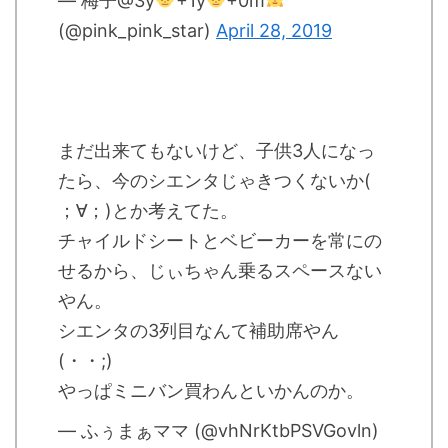
— 梅子@3y
+1y
+0m
(@pink_pink_star)
April 28, 2019
まだ出来てもないけど、子供3人になっ
たら、今のシエンタじゃきつくないか(
；∀；)とか考えてた。
チャイルドシートとベビーカーを常にの
せるから、じぃちゃん乗るスペースない
やん。
シエンタの3列目なんて補助席やん
(・・;)
やっぱミニバン買わんといかんのか。
— ふぅまぁママ (@vhNrKtbPSVGovln)