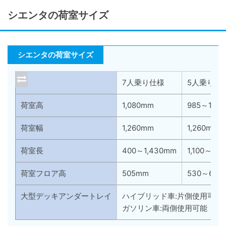
シエンタの荷室サイズ
シエンタの荷室サイズ
7人乗り仕様
5人乗り仕
荷室高
1,080mm
985～1,07
荷室幅
1,260mm
1,260mm
荷室長
400～1,430mm
1,100～2,
荷室フロア高
505mm
530～610
大型デッキアンダートレイ
ハイブリッド車:片側使用可能
ガソリン車:両側使用可能