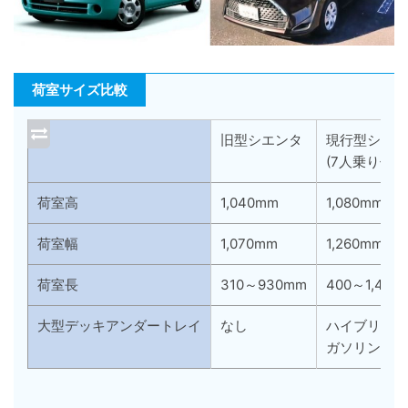
荷室サイズ比較
旧型シエンタ
現行型シエン
(7人乗り仕様
荷室高
1,040mm
1,080mm
荷室幅
1,070mm
1,260mm
荷室長
310～930mm
400～1,430
大型デッキアンダートレイ
なし
ハイブリッド
ガソリン車: