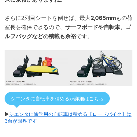
さらに2列目シートを倒せば、最大
2,065mm
もの荷
室長を確保できるので、
サーフボードや自転車、ゴ
ルフバッグなどの積載も余裕
です。
シエンタに自転車を積めるか詳細はこちら
▶
シエンタに通学用の自転車は積める【ロードバイク】は
3台が限界です