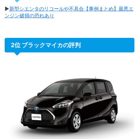
▶
新型シエンタのリコールや不具合【事例まとめ】最悪エ
ンジン破損の恐れあり
2位 ブラックマイカの評判