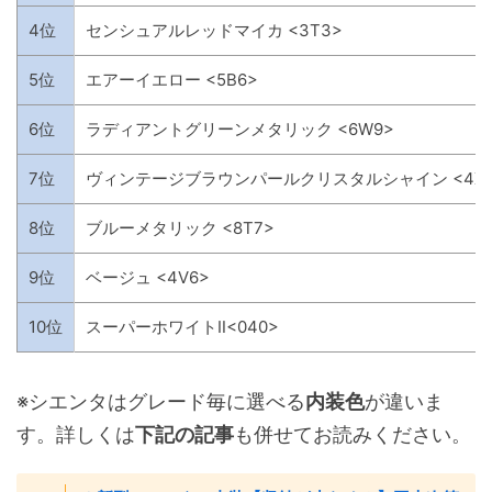
4位
センシュアルレッドマイカ <3T3>
5位
エアーイエロー <5B6>
6位
ラディアントグリーンメタリック <6W9>
7位
ヴィンテージブラウンパールクリスタルシャイン <4X
8位
ブルーメタリック <8T7>
9位
ベージュ <4V6>
10位
スーパーホワイトⅡ<040>
※シエンタはグレード毎に選べる
内装色
が違いま
す。詳しくは
下記の記事
も併せてお読みください。