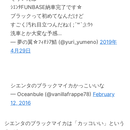
ｼｴﾝﾀFUNBASE納車完了です☆
ブラックって初めてなんだけど
すごく汚れ目立つんだね:( ;´꒳`;):ｳｩ
洗車とか大変な予感…
— 夢の翼☆ﾌｨｵﾗ7鯖 (@yuri_yumeno)
2019年
4月29日
シエンタのブラックマイカかっこいいな
— Oceanbule (@vanillafrappe78)
February
12, 2016
シエンタのブラックマイカは「カッコいい」という