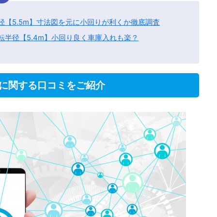
径【5.5m】寸法図を元に小回りが利くか徹底調査
転半径【5.4m】小回り良く車庫入れも楽？
に関する口コミをご紹介