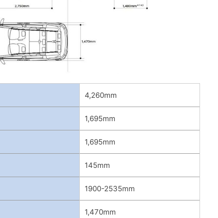
4,260mm
1,695mm
1,695mm
145mm
1900-2535mm
1,470mm