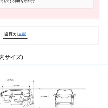
誰でもできる
簡単な方法
です
目次
[
表示
]
内サイズ)