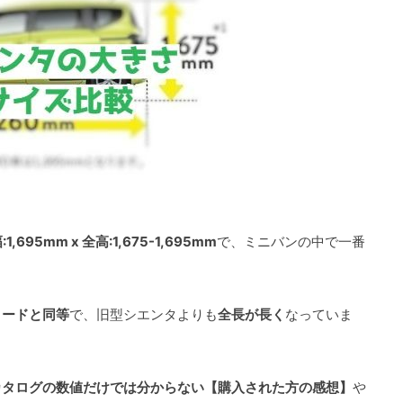
:1,695mm x 全高:1,675-1,695mm
で、ミニバンの中で一番
リードと同等
で、旧型シエンタよりも
全長が長く
なっていま
カタログの数値だけでは分からない【購入された方の感想】
や