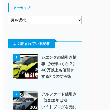
アーカイブ
よく読まれている記事
シエンタの値引き情
1
報【実例いくら？】
40万以上も値引き
する7つの交渉術
アルファード値引き
2
【2020年は渋
い？】ブログを元に