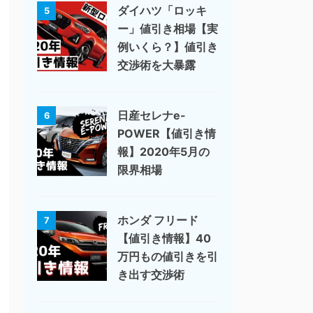
ダイハツ「ロッキ
5
ー」値引き相場【実
例いくら？】値引き
交渉術を大暴露
日産セレナe-
6
POWER【値引き情
報】2020年5月の
限界相場
ホンダ フリード
7
【値引き情報】40
万円もの値引きを引
き出す交渉術