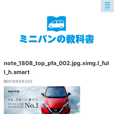
note_1808_top_pfa_002.jpg.ximg.l_ful
l_h.smart
2018年8月23日