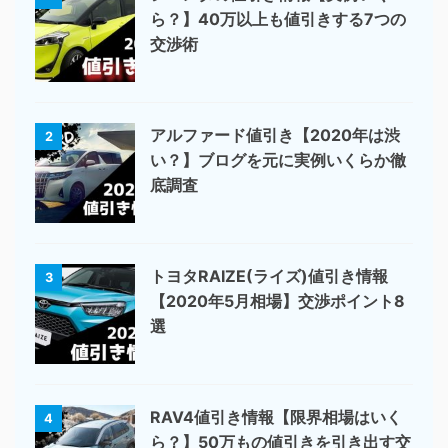
ら？】40万以上も値引きする7つの
交渉術
アルファード値引き【2020年は渋
2
い？】ブログを元に実例いくらか徹
底調査
トヨタRAIZE(ライズ)値引き情報
3
【2020年5月相場】交渉ポイント8
選
RAV4値引き情報【限界相場はいく
4
ら？】50万もの値引きを引き出す交