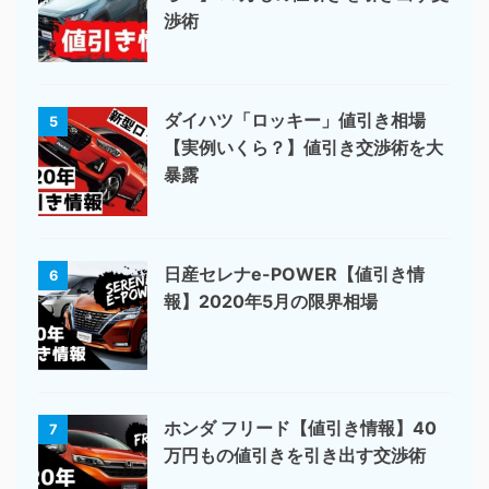
渉術
ダイハツ「ロッキー」値引き相場
5
【実例いくら？】値引き交渉術を大
暴露
日産セレナe-POWER【値引き情
6
報】2020年5月の限界相場
ホンダ フリード【値引き情報】40
7
万円もの値引きを引き出す交渉術