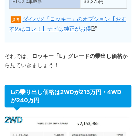
ETC2.0車載器
33,275円
ダイハツ「ロッキー」のオプション【おす
参考
すめはコレ！】ナビは純正がお得
それでは、
ロッキー「L」グレードの乗出し価格
か
ら見ていきましょう！
Lの乗り出し価格は2WDが215万円・4WD
が240万円