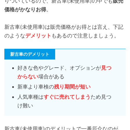
りついているので、新古車(未使用車)の中でも
販売
価格がかなりお得
。
新古車(未使用車)は販売価格がお得とは言え、下記
のような
デメリット
もあるので注意しましょう。
新古車のデメリット
好きな色やグレード、オプションが
見つ
からない
場合がある
新車より車検の
残り期間が短い
人気車種は
すぐに売れてしまう
ため見つ
け難い
新古車(未使用車)のデメリットで一番厄介なのが、