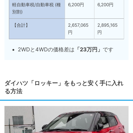
軽自動車税/自動車税 (種
6,200円
6,200円
別割)
【合計】
2,657,065
2,895,165
円
円
2WDと4WDの価格差は
「23万円」
です
ダイハツ「ロッキー」をもっと安く手に入れ
る方法