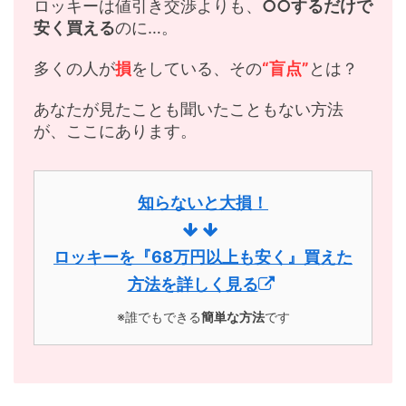
ロッキーは値引き交渉よりも、
○○するだけで
安く買える
のに…。
多くの人が
損
をしている、その
“盲点”
とは？
あなたが見たことも聞いたこともない方法
が、ここにあります。
知らないと大損！
ロッキーを『68万円以上も安く』買えた
方法を詳しく見る
※誰でもできる
簡単な方法
です