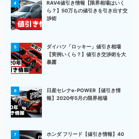
RAV4値引き情報【限界相場はいく
4
ら？】50万もの値引きを引き出す交
渉術
ダイハツ「ロッキー」値引き相場
5
【実例いくら？】値引き交渉術を大
暴露
日産セレナe-POWER【値引き情
6
報】2020年5月の限界相場
ホンダ フリード【値引き情報】40
7