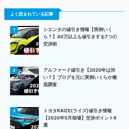
よく読まれている記事
シエンタの値引き情報【実例いく
1
ら？】40万以上も値引きする7つの
交渉術
アルファード値引き【2020年は渋
2
い？】ブログを元に実例いくらか徹
底調査
トヨタRAIZE(ライズ)値引き情報
3
【2020年5月相場】交渉ポイント8
選