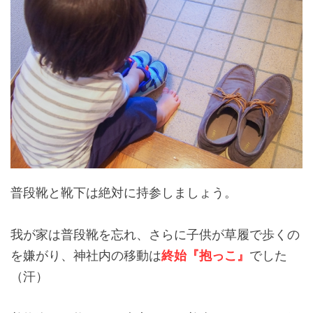
普段靴と靴下は絶対に持参しましょう。
我が家は普段靴を忘れ、さらに子供が草履で歩くの
を嫌がり、神社内の移動は
終始『抱っこ』
でした
（汗）