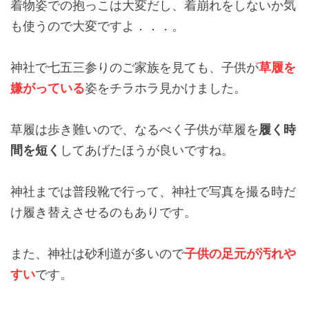
着物姿での抱っこは大変だし、着崩れをしないか気
も使うので大変ですよ．．．。
神社で七五三参りのご家族を見ても、子供が
草履を
嫌がっている
姿をチラホラ見かけました。
草履は歩き難いので、なるべく子供が草履を
履く時
間を短く
してあげたほうが良いですね。
神社までは普段靴で行って、神社で写真を撮る時だ
け履き替えさせるのもありです。
また、神社は砂利道が多いので
子供の足元が汚れや
すい
です。