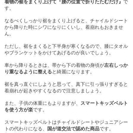
着物の裾をまくり上げて『腰の位置で折りたたむだけ』
で
す。
なるべくしっかり裾をまくり上げると、チャイルドシート
から降りた時にシワになりにくいし、着崩れもおきませ
ん。
ただし、裾をまくると下半身が寒くなるので、膝にタオル
やブランケットをかけてあげるのが良いでしょう。
車から降りるときは、帯から下の着物の身頃が
左右しっか
り重なるように整える
と綺麗になります。
裾を真っ直ぐにしようと思って、真下に引っ張りすぎると
着崩れが起きやすくなるので注意しましょう。
また、子供の体重にもよりますが、
スマートキッズベルト
を使う方が楽
です。
スマートキッズベルトはチャイルドシートやジュニアシー
トの代わりになる、
国が道交法で認めた商品
です。