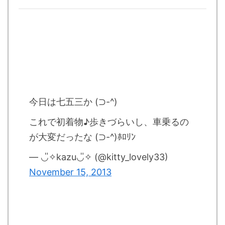
今日は七五三か (⊃-^)
これで初着物♪歩きづらいし、車乗るの
が大変だったな (⊃-^)ﾎﾛﾘﾝ
— ◡̎✧kazu◡̎✧ (@kitty_lovely33)
November 15, 2013