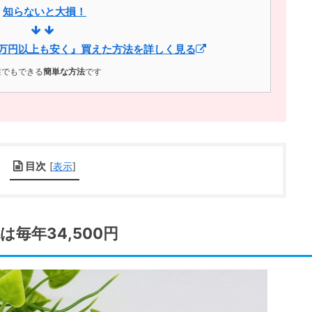
知らないと大損！
68万円以上も安く』買えた方法を詳しく見る
誰でもできる
簡単な方法
です
目次
[
表示
]
は毎年34,500円