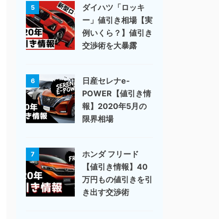
ダイハツ「ロッキ
5
ー」値引き相場【実
例いくら？】値引き
交渉術を大暴露
日産セレナe-
6
POWER【値引き情
報】2020年5月の
限界相場
ホンダ フリード
7
【値引き情報】40
万円もの値引きを引
き出す交渉術