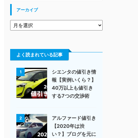
アーカイブ
よく読まれている記事
シエンタの値引き情
1
報【実例いくら？】
40万以上も値引き
する7つの交渉術
アルファード値引き
2
【2020年は渋
い？】ブログを元に