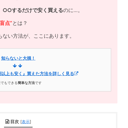
、
○○するだけで安く買える
のに…。
“盲点”
とは？
もない方法が、ここにあります。
知らないと大損！
円以上も安く』買えた方法を詳しく見る
誰でもできる
簡単な方法
です
目次
[
表示
]